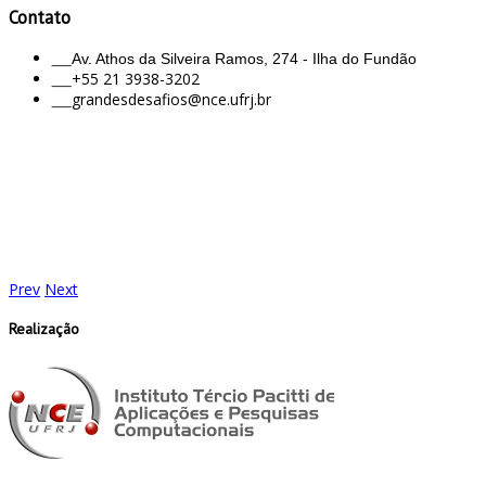
Contato
___
Av. Athos da Silveira Ramos, 274 - Ilha do Fundão
___
+55 21 3938-3202
___
grandesdesafios@nce.ufrj.br
Prev
Next
Realização