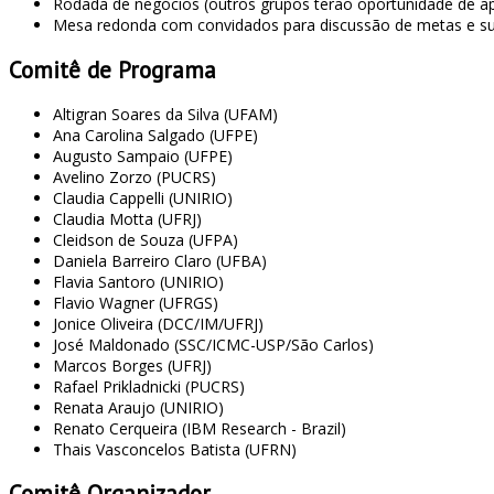
Rodada de negócios (outros grupos terão oportunidade de a
Mesa redonda com convidados para discussão de metas e sug
Comitê de Programa
Altigran Soares da Silva (UFAM)
Ana Carolina Salgado (UFPE)
Augusto Sampaio (UFPE)
Avelino Zorzo (PUCRS)
Claudia Cappelli (UNIRIO)
Claudia Motta (UFRJ)
Cleidson de Souza (UFPA)
Daniela Barreiro Claro (UFBA)
Flavia Santoro (UNIRIO)
Flavio Wagner (UFRGS)
Jonice Oliveira (DCC/IM/UFRJ)
José Maldonado (SSC/ICMC-USP/São Carlos)
Marcos Borges (UFRJ)
Rafael Prikladnicki (PUCRS)
Renata Araujo (UNIRIO)
Renato Cerqueira (IBM Research - Brazil)
Thais Vasconcelos Batista (UFRN)
Comitê Organizador