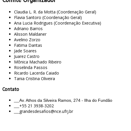
Claudia L. R. da Motta (Coordenação Geral)
Flavia Santoro (Coordenação Geral)
Ana Lucia Rodrigues (Coordenação Executiva)
Adriano Barros
Alisson Maldaner
Avelino Zorzo
Fatima Dantas
Jade Soares
Juarez Castro
Mônica Machado Ribeiro
Roselinda Passos
Ricardo Lacerda Caiado
Tania Cristina Oliveira
Contato
___
Av. Athos da Silveira Ramos, 274 - Ilha do Fundão
___
+55 21 3938-3202
___
grandesdesafios@nce.ufrj.br