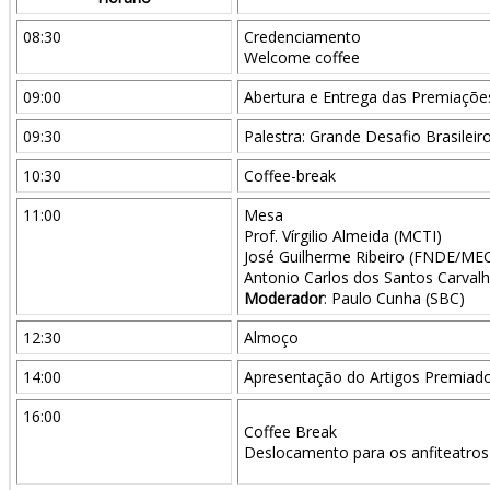
08:30
Credenciamento
Welcome coffee
09:00
Abertura e Entrega das Premiaçõe
09:30
Palestra: Grande Desafio Brasileiro
10:30
Coffee-break
11:00
Mesa
Prof. Vírgilio Almeida (MCTI)
José Guilherme Ribeiro (FNDE/ME
Antonio Carlos dos Santos Carvalh
Moderador
: Paulo Cunha (SBC)
12:30
Almoço
14:00
Apresentação do Artigos Premiad
16:00
Coffee Break
Deslocamento para os anfiteatros