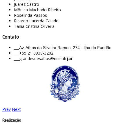
Juarez Castro
Mônica Machado Ribeiro
Roselinda Passos
Ricardo Lacerda Caiado
Tania Cristina Oliveira
Contato
___
Av. Athos da Silveira Ramos, 274 - Ilha do Fundão
___
+55 21 3938-3202
___
grandesdesafios@nce.ufrj.br
Prev
Next
Realização